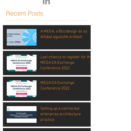
Recent Posts
A MEGA, a Bizzdesign és az
Alfabet egyesítik erőiket!
Last chance to register for the
MEGA EA Exchange
Conference 2022
MEGA EA Exchange
Conference 2022
Setting up a connected
enterprise architecture
practice