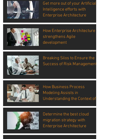
Get more out of your Artificial
Intelligence efforts with
Enterprise Architecture
How Enterprise Architecture
strengthens Agile
development
Breaking Silos to Ensure the
Success of Risk Management
How Business Process
Modeling Assists in
Understanding the Context of
Risk
Determine the best cloud
migration strategy with
Enterprise Architecture