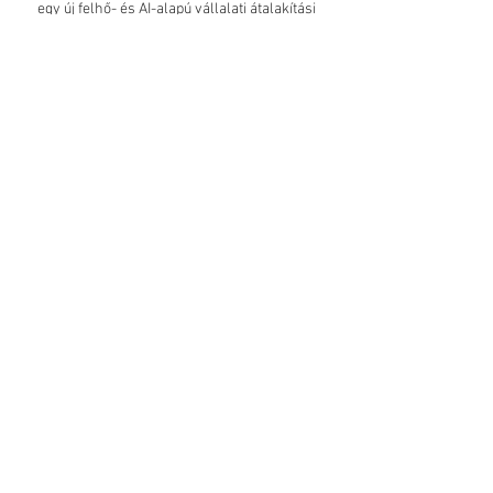
egy új felhő- és AI-alapú vállalati átalakítási
platformot is fejleszt.
Az ügyfelektől kapott visszajelzések rendkívül
pozitívak. Úgy tűnik, széleskörű egyetértés van
abban, hogy a képességek egyesítése előnyös a
fejlődő EA-piac kiszolgálása céljából.
Termékek:
Enterprise Architecture
IT portfólió-menedzsment
Business Process Analysis
Kockázatkezelés és compliance
Blog
Rendezvények
Referenciák
Kapcsolat
Elérhetőségeink:
1119 Budapest, Sopron út 19.
E-mail:
info@bpmsolutions.hu