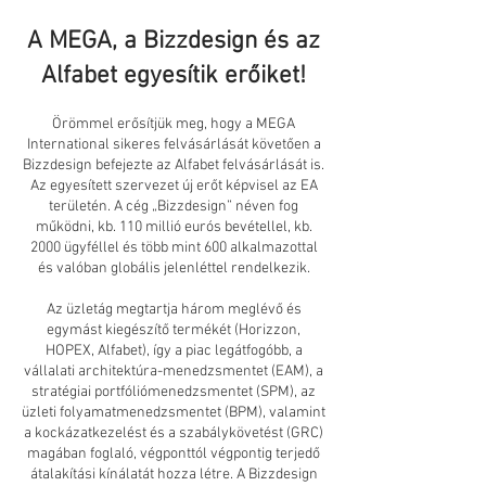
A MEGA, a Bizzdesign és az
Alfabet egyesítik erőiket!
Örömmel erősítjük meg, hogy a MEGA
International sikeres felvásárlását követően a
Bizzdesign befejezte az Alfabet felvásárlását is.
Az egyesített szervezet új erőt képvisel az EA
területén. A cég „Bizzdesign” néven fog
működni, kb. 110 millió eurós bevétellel, kb.
2000 ügyféllel és több mint 600 alkalmazottal
és valóban globális jelenléttel rendelkezik.
Az üzletág megtartja három meglévő és
egymást kiegészítő termékét (Horizzon,
HOPEX, Alfabet), így a piac legátfogóbb, a
vállalati architektúra-menedzsmentet (EAM), a
stratégiai portfóliómenedzsmentet (SPM), az
üzleti folyamatmenedzsmentet (BPM), valamint
a kockázatkezelést és a szabálykövetést (GRC)
magában foglaló, végponttól végpontig terjedő
átalakítási kínálatát hozza létre. A Bizzdesign