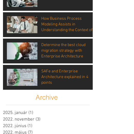
How Business Process
Modeling Assists in
Understanding the Context of
Risk
Determine the best cloud
migration strategy with
Enterprise Architecture
SAFe and Enterprise
Architecture explained in 4
points
Archive
2025. január
(1)
1 bejegyzés
2022. november
(3)
3 bejegyzés
2022. június
(1)
1 bejegyzés
2022. május
(7)
7 bejegyzés