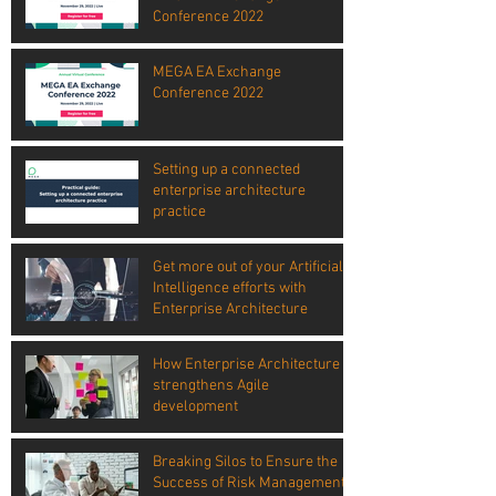
Conference 2022
MEGA EA Exchange
Conference 2022
Setting up a connected
enterprise architecture
practice
Get more out of your Artificial
Intelligence efforts with
Enterprise Architecture
How Enterprise Architecture
strengthens Agile
development
Breaking Silos to Ensure the
Success of Risk Management