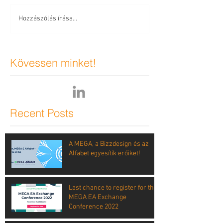
Hozzászólás írása...
Kövessen minket!
Recent Posts
A MEGA, a Bizzdesign és az
Alfabet egyesítik erőiket!
Last chance to register for the
MEGA EA Exchange
Conference 2022