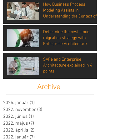
How Business Process
Modeling Assists in
Understanding the Context of
Risk
Determine the best cloud
migration strategy with
Enterprise Architecture
SAFe and Enterprise
Architecture explained in 4
points
Archive
2025. január
(1)
1 bejegyzés
2022. november
(3)
3 bejegyzés
2022. június
(1)
1 bejegyzés
2022. május
(7)
7 bejegyzés
2022. április
(2)
2 bejegyzés
2022. január
(7)
7 bejegyzés