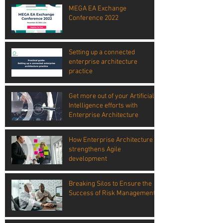
MEGA EA Exchange
Conference 2022
Setting up a connected
enterprise architecture
practice
Get more out of your Artificial
Intelligence efforts with
Enterprise Architecture
How Enterprise Architecture
strengthens Agile
development
Breaking Silos to Ensure the
Success of Risk Management